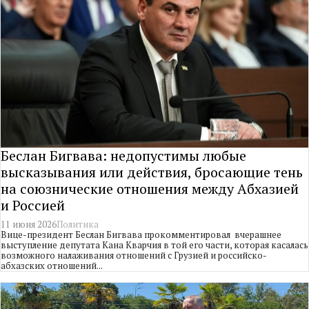
Беслан Бигвава: недопустимы любые
высказывания или действия, бросающие тень
на союзнические отношения между Абхазией
и Россией
11 июня 2026
Политика
Вице-президент Беслан Бигвава прокомментировал вчерашнее
выступление депутата Кана Кварчия в той его части, которая касалась
возможного налаживания отношений с Грузией и российско-
абхазских отношений...