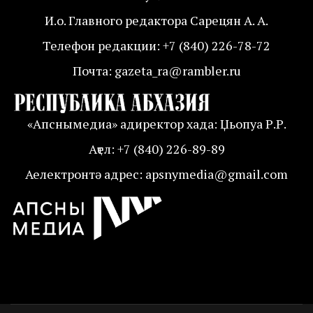
И.о. Главного редактора Сарецян А. А.
Телефон редакции: +7 (840) 226-78-72
Почта: gazeta_ra@rambler.ru
«Апснымедиа» адиректор хада: Џьопуа Р.Р.
Аҭел: +7 (840) 226-89-89
Аелектронтә адрес: apsnymedia@gmail.com