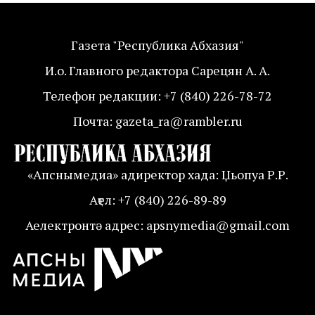
Газета "Республика Абхазия"
И.о. Главного редактора Сарецян А. А.
Телефон редакции: +7 (840) 226-78-72
Почта: gazeta_ra@rambler.ru
«Апснымедиа» адиректор хада: Џьопуа Р.Р.
Аҭел: +7 (840) 226-89-89
Аелектронтә адрес: apsnymedia@gmail.com