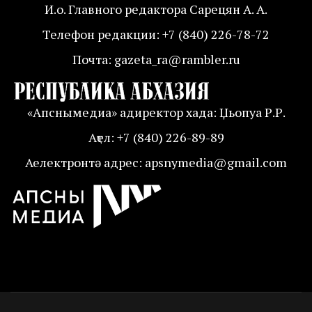
И.о. Главного редактора Сарецян А. А.
Телефон редакции: +7 (840) 226-78-72
Почта: gazeta_ra@rambler.ru
«Апснымедиа» адиректор хада: Џьопуа Р.Р.
Аҭел: +7 (840) 226-89-89
Аелектронтә адрес: apsnymedia@gmail.com