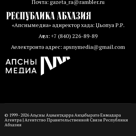
Почта: gazeta_ra@rambler.ru
«Апснымедиа» адиректор хада: Џьопуа Р.Р.
Аҭел: +7 (840) 226-89-89
Аелектронтә адрес: apsnymedia@gmail.com
© 1999 - 2026 Аҧсны Аҳәынҭқарра Аиҳабыратә Еимадара
Агентра | Агентство Правительственной Связи Республики
Абхазия