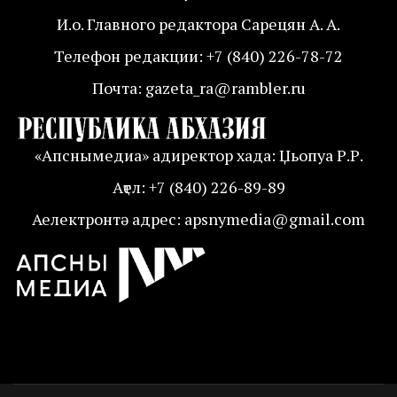
И.о. Главного редактора Сарецян А. А.
Телефон редакции: +7 (840) 226-78-72
Почта: gazeta_ra@rambler.ru
«Апснымедиа» адиректор хада: Џьопуа Р.Р.
Аҭел: +7 (840) 226-89-89
Аелектронтә адрес: apsnymedia@gmail.com