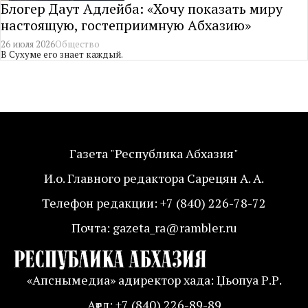
Блогер Даут Адлейба: «Хочу показать миру
настоящую, гостеприимную Абхазию»
26 июля 2026
Общество
В Сухуме его знает каждый.
Газета "Республика Абхазия"
И.о. Главного редактора Сарецян А. А.
Телефон редакции: +7 (840) 226-78-72
Почта: gazeta_ra@rambler.ru
«Апснымедиа» адиректор хада: Џьопуа Р.Р.
Аҭел: +7 (840) 226-89-89