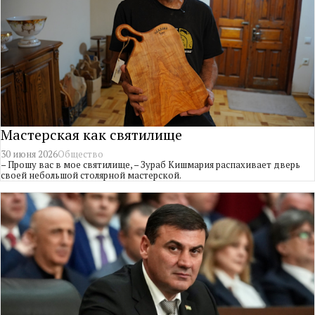
Мастерская как святилище
30 июня 2026
Общество
– Прошу вас в мое святилище, – Зураб Кишмария распахивает дверь
своей небольшой столярной мастерской.