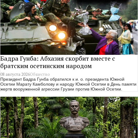
Бадра Гунба: Абхазия скорбит вместе с
братским осетинским народом
08 августа 2026
Общество
Президент Бадра Гунба обратился к и. о. президента Южной
Осетии Марату Камболову и народу Южной Осетии в День памяти
жертв вооруженной агрессии Грузии против Южной Осетии.