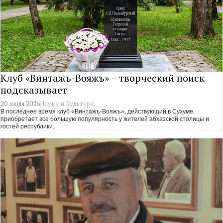
Клуб «Винтажъ-Вояжъ» – творческий поиск
подсказывает
20 июля 2026
Наука и Культура
В последнее время клуб «Винтажъ-Вояжъ», действующий в Сухуме,
приобретает все большую популярность у жителей абхазской столицы и
гостей республики.