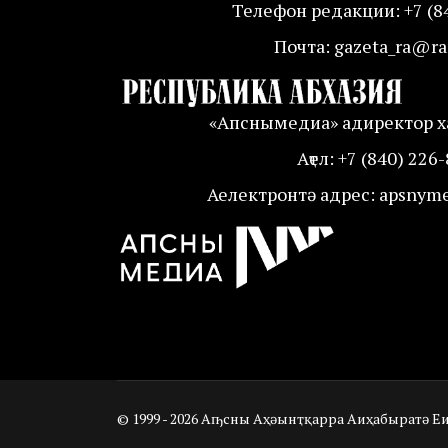
Телефон редакции: +7 (8
Почта: gazeta_ra@ra
«Апснымедиа» адиректор ха
Аҭел: +7 (840) 226
Аелектронтә адрес: apsnym
© 1999 - 2026 Аҧсны Аҳәынҭқарра Аиҳабыратә Е