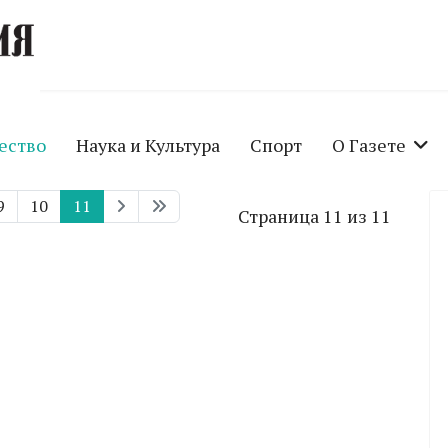
ество
Наука и Культура
Спорт
О Газете
9
10
11
Страница 11 из 11