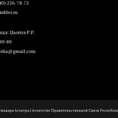
40) 226-78-72
mbler.ru
да: Џьопуа Р.Р.
-89-89
edia@gmail.com
имадара Агентра | Агентство Правительственной Связи Республи