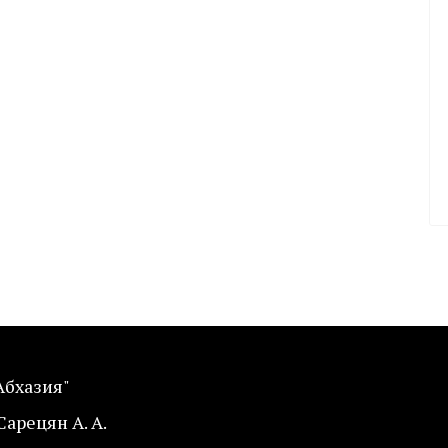
Абхазия"
Сарецян А. А.