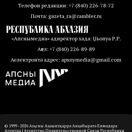
Телефон редакции: +7 (840) 226-78-72
Почта: gazeta_ra@rambler.ru
«Апснымедиа» адиректор хада: Џьопуа Р.Р.
Аҭел: +7 (840) 226-89-89
Аелектронтә адрес: apsnymedia@gmail.com
© 1999 - 2026 Аҧсны Аҳәынҭқарра Аиҳабыратә Еимадара
Агентра | Агентство Правительственной Связи Республики