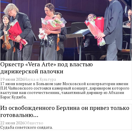
Оркестр «Vera Arte» под властью
дирижерской палочки
19 июня 2026
Наука и Культура
17 июня впервые в Большом зале Московской консерватории имени
П.И. Чайковского состоялся камерный концерт, дирижером которого
выступил наш соотечественник, талантливый дирижер из Абхазии
Барас Куджба.
Из освобожденного Берлина он привез только
готовальню…
22 июня 2026
Общество
Судьба советского солдата.