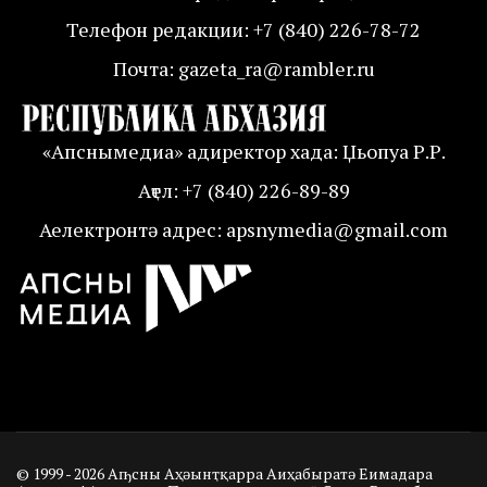
Телефон редакции: +7 (840) 226-78-72
Почта: gazeta_ra@rambler.ru
«Апснымедиа» адиректор хада: Џьопуа Р.Р.
Аҭел: +7 (840) 226-89-89
Аелектронтә адрес: apsnymedia@gmail.com
© 1999 - 2026 Аҧсны Аҳәынҭқарра Аиҳабыратә Еимадара