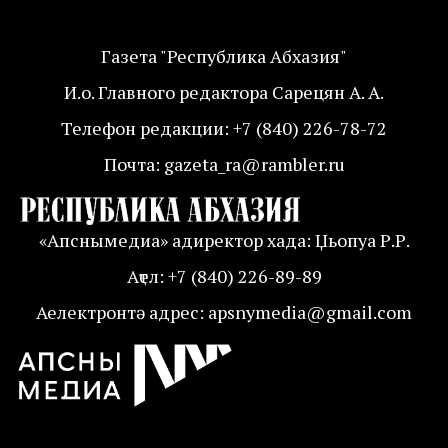
Газета "Республика Абхазия"
И.о. Главного редактора Сарецян А. А.
Телефон редакции: +7 (840) 226-78-72
Почта: gazeta_ra@rambler.ru
«Апснымедиа» адиректор хада: Џьопуа Р.Р.
Аҭел: +7 (840) 226-89-89
Аелектронтә адрес: apsnymedia@gmail.com