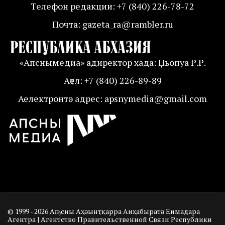
Телефон редакции: +7 (840) 226-78-72
Почта: gazeta_ra@rambler.ru
«Апснымедиа» адиректор хада: Џьопуа Р.Р.
Аҭел: +7 (840) 226-89-89
Аелектронтә адрес: apsnymedia@gmail.com
© 1999 - 2026 Аҧсны Аҳәынҭқарра Аиҳабыратә Еимадара
Агентра | Агентство Правительственной Связи Республики