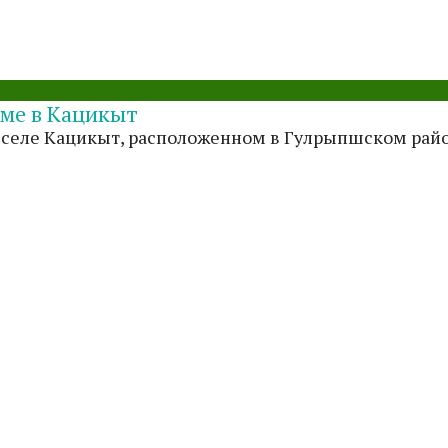
аме в Кацикыт
 селе Кацикыт, расположенном в Гулрыпшском райо