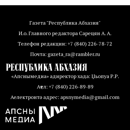
Газета "Республика Абхазия"
И.о. Главного редактора Сарецян А. А.
Телефон редакции: +7 (840) 226-78-72
Почта: gazeta_ra@rambler.ru
«Апснымедиа» адиректор хада: Џьопуа Р.Р.
Аҭел: +7 (840) 226-89-89
Аелектронтә адрес: apsnymedia@gmail.com