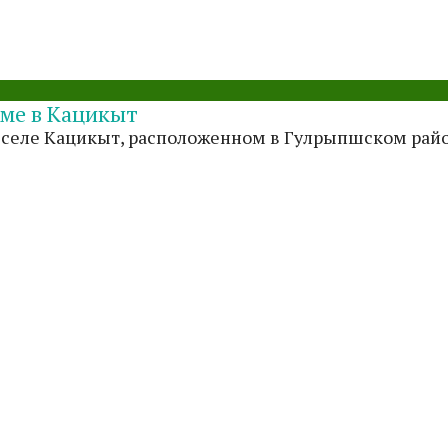
аме в Кацикыт
 селе Кацикыт, расположенном в Гулрыпшском райо