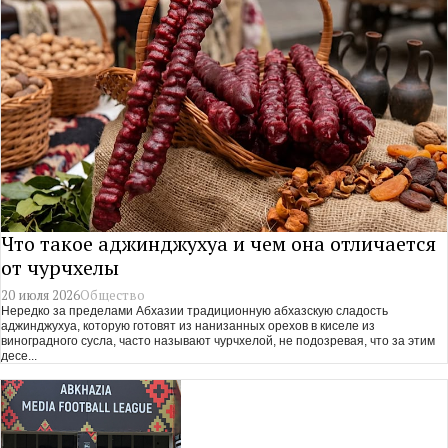
Что такое аджинджухуа и чем она отличается
от чурчхелы
20 июля 2026
Общество
Нередко за пределами Абхазии традиционную абхазскую сладость
аджинджухуа, которую готовят из нанизанных орехов в киселе из
виноградного сусла, часто называют чурчхелой, не подозревая, что за этим
десе...