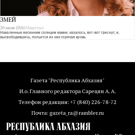
ЗМЕЙ
20 июля 2026
Общество
Накаленные весенним солнцем камни, казалось, вот-вот треснут, и,
высвободившись, польется из них горячая кровь.
Газета "Республика Абхазия"
И.о. Главного редактора Сарецян А. А.
Телефон редакции: +7 (840) 226-78-72
Почта: gazeta_ra@rambler.ru