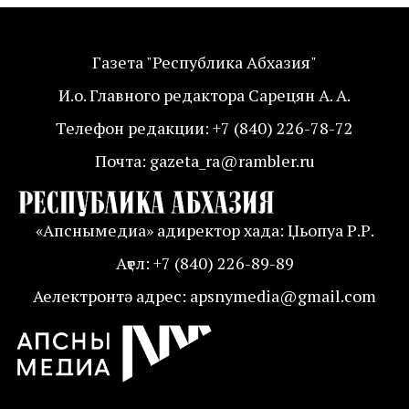
Газета "Республика Абхазия"
И.о. Главного редактора Сарецян А. А.
Телефон редакции: +7 (840) 226-78-72
Почта: gazeta_ra@rambler.ru
«Апснымедиа» адиректор хада: Џьопуа Р.Р.
Аҭел: +7 (840) 226-89-89
Аелектронтә адрес: apsnymedia@gmail.com