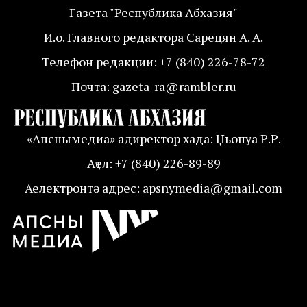
Газета "Республика Абхазия"
И.о. Главного редактора Сарецян А. А.
Телефон редакции: +7 (840) 226-78-72
Почта: gazeta_ra@rambler.ru
«Апснымедиа» адиректор хада: Џьопуа Р.Р.
Аҭел: +7 (840) 226-89-89
Аелектронтә адрес: apsnymedia@gmail.com