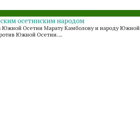
атским осетинским народом
нта Южной Осетии Марату Камболову и народу Южной
отив Южной Осетии. ...