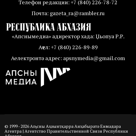
Телефон редакции: +7 (840) 226-78-72
Почта: gazeta_ra@rambler.ru
«Апснымедиа» адиректор хада: Џьопуа Р.Р.
Аҭел: +7 (840) 226-89-89
Аелектронтә адрес: apsnymedia@gmail.com
© 1999 - 2026 Аҧсны Аҳәынҭқарра Аиҳабыратә Еимадара
Агентра | Агентство Правительственной Связи Республики
Абхазия