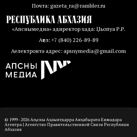
Почта: gazeta_ra@rambler.ru
«Апснымедиа» адиректор хада: Џьопуа Р.Р.
Аҭел: +7 (840) 226-89-89
Аелектронтә адрес: apsnymedia@gmail.com
© 1999 - 2026 Аҧсны Аҳәынҭқарра Аиҳабыратә Еимадара
Агентра | Агентство Правительственной Связи Республики
Абхазия