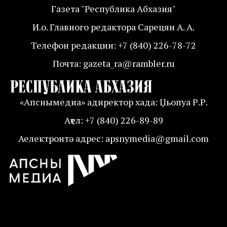
Газета "Республика Абхазия"
И.о. Главного редактора Сарецян А. А.
Телефон редакции: +7 (840) 226-78-72
Почта: gazeta_ra@rambler.ru
«Апснымедиа» адиректор хада: Џьопуа Р.Р.
Аҭел: +7 (840) 226-89-89
Аелектронтә адрес: apsnymedia@gmail.com