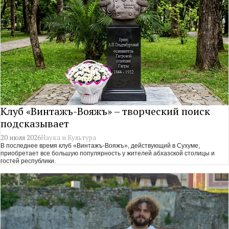
Клуб «Винтажъ-Вояжъ» – творческий поиск
подсказывает
20 июля 2026
Наука и Культура
В последнее время клуб «Винтажъ-Вояжъ», действующий в Сухуме,
приобретает все большую популярность у жителей абхазской столицы и
гостей республики.