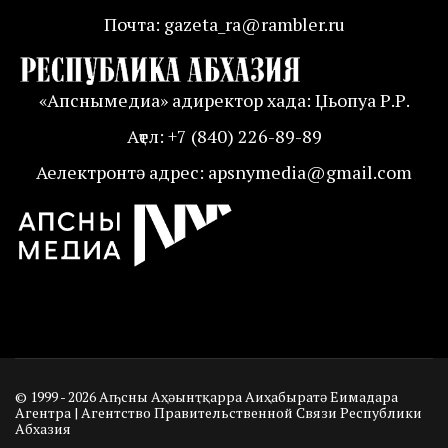
Почта: gazeta_ra@rambler.ru
«Апснымедиа» адиректор хада: Џьопуа Р.Р.
Аҭел: +7 (840) 226-89-89
Аелектронтә адрес: apsnymedia@gmail.com
© 1999 - 2026 Аҧсны Аҳәынҭқарра Аиҳабыратә Еимадара
Агентра | Агентство Правительственной Связи Республики
Абхазия