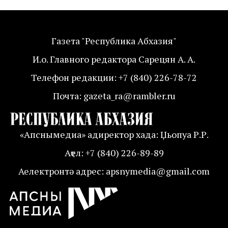
Газета "Республика Абхазия"
И.о. Главного редактора Сарецян А. А.
Телефон редакции: +7 (840) 226-78-72
Почта: gazeta_ra@rambler.ru
«Апснымедиа» адиректор хада: Џьопуа Р.Р.
Аҭел: +7 (840) 226-89-89
Аелектронтә адрес: apsnymedia@gmail.com