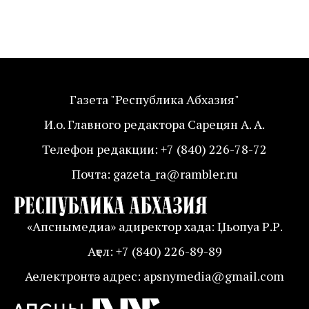
Газета "Республика Абхазия"
И.о. Главного редактора Сарецян А. А.
Телефон редакции: +7 (840) 226-78-72
Почта: gazeta_ra@rambler.ru
«Апснымедиа» адиректор хада: Џьопуа Р.Р.
Аҭел: +7 (840) 226-89-89
Аелектронтә адрес: apsnymedia@gmail.com