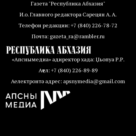
Газета "Республика Абхазия"
И.о. Главного редактора Сарецян А. А.
Телефон редакции: +7 (840) 226-78-72
Почта: gazeta_ra@rambler.ru
«Апснымедиа» адиректор хада: Џьопуа Р.Р.
Аҭел: +7 (840) 226-89-89
Аелектронтә адрес: apsnymedia@gmail.com