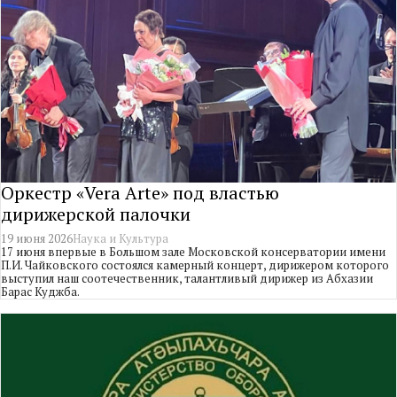
Оркестр «Vera Arte» под властью
дирижерской палочки
19 июня 2026
Наука и Культура
17 июня впервые в Большом зале Московской консерватории имени
П.И. Чайковского состоялся камерный концерт, дирижером которого
выступил наш соотечественник, талантливый дирижер из Абхазии
Барас Куджба.