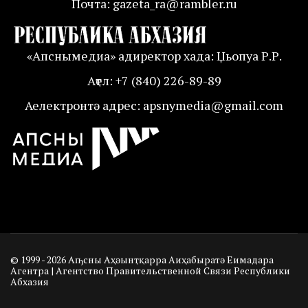
Почта: gazeta_ra@rambler.ru
«Апснымедиа» адиректор хада: Џьопуа Р.Р.
Аҭел: +7 (840) 226-89-89
Аелектронтә адрес: apsnymedia@gmail.com
© 1999 - 2026 Аҧсны Аҳәынҭқарра Аиҳабыратә Еимадара
Агентра | Агентство Правительственной Связи Республики
Абхазия