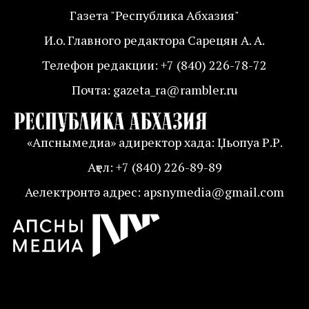
Газета "Республика Абхазия"
И.о. Главного редактора Сарецян А. А.
Телефон редакции: +7 (840) 226-78-72
Почта: gazeta_ra@rambler.ru
«Апснымедиа» адиректор хада: Џьопуа Р.Р.
Аҭел: +7 (840) 226-89-89
Аелектронтә адрес: apsnymedia@gmail.com