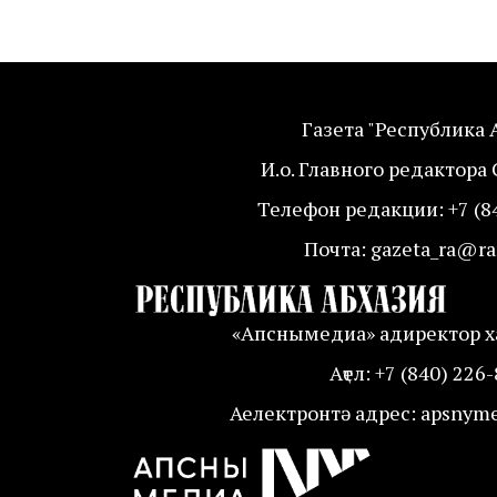
Газета "Республика 
И.о. Главного редактора 
Телефон редакции: +7 (8
Почта: gazeta_ra@ra
«Апснымедиа» адиректор ха
Аҭел: +7 (840) 226
Аелектронтә адрес: apsnym