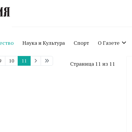
ество
Наука и Культура
Спорт
О Газете
9
10
11
Страница 11 из 11