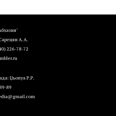
Абхазия"
Сарецян А. А.
40) 226-78-72
mbler.ru
да: Џьопуа Р.Р.
-89-89
edia@gmail.com