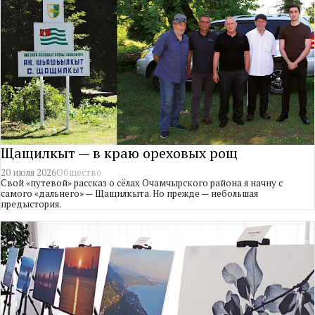
Щащилкыт — в краю ореховых рощ
20 июля 2026
Общество
Свой «путевой» рассказ о сёлах Очамчырского района я начну с
самого «дальнего» — Щащилкыта. Но прежде — небольшая
предыстория.