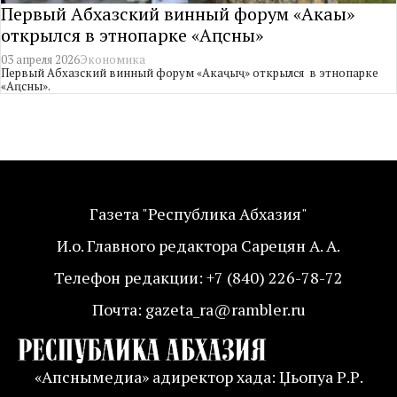
Первый Абхазский винный форум «Акаҷыҷ»
открылся в этнопарке «Аԥсны»
03 апреля 2026
Экономика
Первый Абхазский винный форум «Акаҷыҷ» открылся в этнопарке
«Аԥсны».
Газета "Республика Абхазия"
И.о. Главного редактора Сарецян А. А.
Телефон редакции: +7 (840) 226-78-72
Почта: gazeta_ra@rambler.ru
«Апснымедиа» адиректор хада: Џьопуа Р.Р.