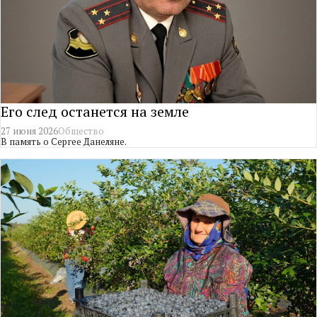
Его след останется на земле
27 июня 2026
Общество
В память о Сергее Данеляне.