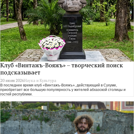
Клуб «Винтажъ-Вояжъ» – творческий поиск
подсказывает
20 июля 2026
Наука и Культура
В последнее время клуб «Винтажъ-Вояжъ», действующий в Сухуме,
приобретает все большую популярность у жителей абхазской столицы и
гостей республики.