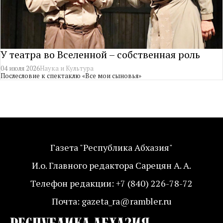
У театра во Вселенной – собственная роль
04 июля 2026
Наука и Культура
Послесловие к спектаклю «Все мои сыновья»
Газета "Республика Абхазия"
И.о. Главного редактора Сарецян А. А.
Телефон редакции: +7 (840) 226-78-72
Почта: gazeta_ra@rambler.ru